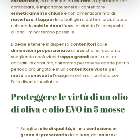
ossidazione
, ed è dunque da
evitare
in ogni modo. Per
cominciare, è importante tenere il contenitore
ermeticamente chiuso
e non dimenticare mai di
riavvitare il tappo
della bottiglia o del brik, anzi, è bene
richiuderlo
subito dopo l’uso
, lasciando l’olio esposto
all’aria il minor tempo possibile.
L’ideale è tenere in dispensa
contenitori
dalle
dimensioni
proporzionate
all’
uso
che ne facciamo:
scegliendo confezioni
troppo grandi
per le nostre
abitudini di consumo, finiremmo per tenerle aperte per un
periodo prolungato e in un
contenitore vuoto per
metà
o
semivuoto
l’ossigeno entra e il contatto con
l’olio diventa inevitabile.
Proteggere le virtù di un olio
di oliva e olio EVO in 5 mosse
Scegli un
olio di qualità,
in una
confezione
in
grado di preservarlo
dalla
luce
, dal
calore
e