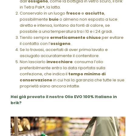
dall’
ossigeno
, come la bottiglia in vetro scuro, il brik
in Tetra Pak®, la latta.
Conservalo in un luogo
fresco
e
asciutto
,
possibilmente
buio
o almeno non esposto a luce
diretta e intensa, lontano da fonti di calore, se
possibile a una temperatura tra i 10 e i 24 gradi.
Tienilo sempre
ermeticamente chiuso
per evitare
il contatto con l’
ossigeno
.
Se lo travasi, accertati di aver prima lavato e
asciugato accuratamente il contenitore.
Non lasciarlo
invecchiare
: consuma l’olio
preferibilmente entro la data riportata sulla
confezione, che indica il
tempo minimo di
conservazione
in cui hai la garanzia che tutte le sue
proprietà siano ancora intatte.
Hai già provato il nostro Olio EVO 100% Italiano in
brik?