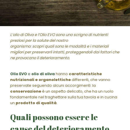
L’olio di Oliva e l’Olio EVO sono uno scrigno di nutrienti
preziosi per la salute del nostro
organismo: scopri quali sono le modalità e i materiali
migliori per preservarli intatti, proteggendoli dai fattori che
ne provocano il deterioramento.
Olio EVO
e
olio di oliva
hanno
caratteristiche
nutrizionali e organolettiche
differenti, che vanno
preservate seguendo alcuni accorgimenti: la
conservazione
è un aspetto delicato, che ha un ruolo
fondamentale nel traghettare sulla tua tavola e in cucina
un
prodotto di qualità
.
Quali possono essere le
cause del deterioramento