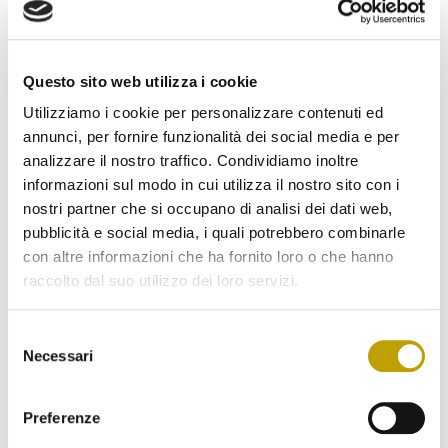
È importante assicurarsi che in cucina l’olio
non
sia
esposto ai raggi diretti del sole
né sia troppo vicino a
fonti di calore
, come lampade, fornelli, forno.
Questo sito web utilizza i cookie
Anche una
temperatura troppo bassa
rovina l’olio
Utilizziamo i cookie per personalizzare contenuti ed
(tende a solidificarlo), per questo non va messo in
annunci, per fornire funzionalità dei social media e per
frigorifero ed è sconsigliato conservarlo all’
esterno
,
soprattutto di
inverno
nei luoghi in cui il clima è rigido.
analizzare il nostro traffico. Condividiamo inoltre
informazioni sul modo in cui utilizza il nostro sito con i
L’olio di oliva ed EVO andrebbe conservato
tra 10° e 24°
,
nostri partner che si occupano di analisi dei dati web,
la
temperatura ottimale
per la conservazione è tra i
pubblicità e social media, i quali potrebbero combinarle
12°
e i
18°C
.
con altre informazioni che ha fornito loro o che hanno
La luce
raccolto dal suo utilizzo dei loro servizi.
Anche la luce contribuisce al
degrado della qualità
Selezione
dell’olio: le radiazioni luminose determinano
Necessari
del
cambiamenti
nella sua
struttura chimica
,
provocando vari fenomeni tra cui
l’ossidazione
, che
consenso
provoca l’
irrancidimento
dell’olio.
Preferenze
Ancor prima di arrivare nella tua dispensa, durante la