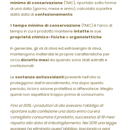
minimo di conservazione
(TMC), riportato sotto forma
di una data (giorno, mese e anno), calcolato a partire
dalla data di
confezionamento
.
Il
tempo minimo di conservazione
(TMC) è l’arco di
tempo in cui il prodotto mantiene
intatte
le sue
proprietà chimico-fisiche
e
organolettiche
.
In generale, gli oli di oliva ed extravergini di oliva,
mantengono inalterate le proprie caratteristiche per
circa
diciotto mesi
da quando sono stati estratti e
confezionati.
Le
sostanze antiossidanti
presenti nell’olio lo
proteggono dall’irrancidimento, ma dopo questo
periodo, la loro azione protettiva si affievolisce. Meglio
quindi non aspettare troppo prima di consumarlo.
Fino al 2016, i produttori di olio avevano l’obbligo di
riportare sulla confezione una data entro cui era
consigliato consumare il prodotto, successiva di 18 mesi
rispetto alla data di imbottigliamento. Nel 2016 una legge
europea ha eliminato quest’obbligo, lasciando a ogni