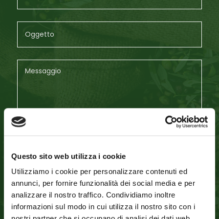
Questo sito web utilizza i cookie
acconsento al trattamento dei dati secondo la
normativa sulla
Privacy Policy
Utilizziamo i cookie per personalizzare contenuti ed
annunci, per fornire funzionalità dei social media e per
presto il consenso al trattamento dei miei dati
analizzare il nostro traffico. Condividiamo inoltre
personali da parte di GDA per l’invio di
informazioni sul modo in cui utilizza il nostro sito con i
comunicazioni commerciali attraverso mms, sms,
nostri partner che si occupano di analisi dei dati web,