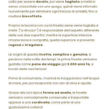
cotto per essere
dorato
, poi viene
tagliato
a metà in
senso orizzontale con uno spago, quindi viene infornato
nuovamente per eliminare ogni traccia di umidità, fino a
risultare
biscottato
.
Proprio la tecnica con cui la frisella viene viene tagliata a
metà (“a strozzo”) è responsabile dell’aspetto differente
delle sue due superfici: mentre la superficie inferiore
rimane liscia e compatta, quella superiore si presenta
rugosa
e
irregolare
.
Le origini di questa
ricetta
,
semplice
e
genuina
, si
perdono nella notte dei tempi: le prime friselle venivano
gustate come
pane da viaggio
già
3.000 anni fa
, a
bordo delle navi fenicie!
Prima di consumarle, i marinai le inzuppavano nell’acqua
di mare, per poi insaporirle con olio di oliva e cipolle.
Grazie alla loro tipica
forma ad anello
, le friselle
venivano comodamente conservate e trasportate
appese a una
cordicella
, come perle di una
gustosissima collana!