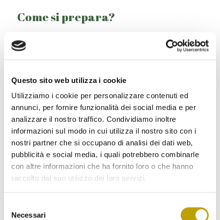
Come si prepara?
La frisella si presenta dura e croccante, per questo, prima
di essere condita e gustata, deve essere
ammorbidita
o
sponzata
, ovvero bagnata con acqua,
ma non troppo (
sponza
significa spugna).
Questo sito web utilizza i cookie
La frisella non deve essere né troppo bagnata né troppo
asciutta: deve rimanere compatta e croccante
Utilizziamo i cookie per personalizzare contenuti ed
all’interno!
annunci, per fornire funzionalità dei social media e per
analizzare il nostro traffico. Condividiamo inoltre
Evita quindi di lasciarla in ammollo per troppo
informazioni sul modo in cui utilizza il nostro sito con i
tempo, piuttosto bagna la sua superficie con
nostri partner che si occupano di analisi dei dati web,
acqua a temperatura ambiente, nel modo più
omogeneo possibile (tastala per verificare che si
pubblicità e social media, i quali potrebbero combinarle
sia ammorbidita al punto giusto).
con altre informazioni che ha fornito loro o che hanno
raccolto dal suo utilizzo dei loro servizi.
Dopo aver ammorbidito la frisella, non ti resta che
condirla
. Gli ingredienti di questa ricetta “povera” sono
pochi e semplici, ma devono essere
freschi
e di
ottima
Selezione
qualità
.
Necessari
del