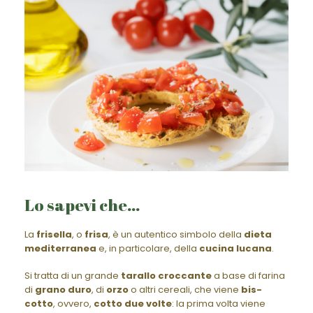
Lo sapevi che…
La
frisella
, o
frisa
, è un autentico simbolo della
dieta
mediterranea
e, in particolare, della
cucina
lucana
.
Si tratta di un grande
tarallo croccante
a base di farina
di
grano duro
, di
orzo
o altri cereali, che viene
bis-
cotto
, ovvero,
cotto due volte
: la prima volta viene