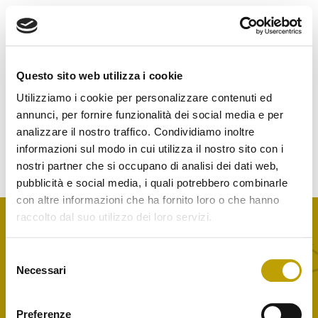
Questo sito web utilizza i cookie
Nothing Found
Utilizziamo i cookie per personalizzare contenuti ed
annunci, per fornire funzionalità dei social media e per
It seems we can’t find what you’re looking for. Perhaps
analizzare il nostro traffico. Condividiamo inoltre
searching can help.
informazioni sul modo in cui utilizza il nostro sito con i
nostri partner che si occupano di analisi dei dati web,
pubblicità e social media, i quali potrebbero combinarle
con altre informazioni che ha fornito loro o che hanno
raccolto dal suo utilizzo dei loro servizi.
Selezione
Home
Necessari
del
Saperi e Sapori
consenso
Innovazione e sostenibilità
Preferenze