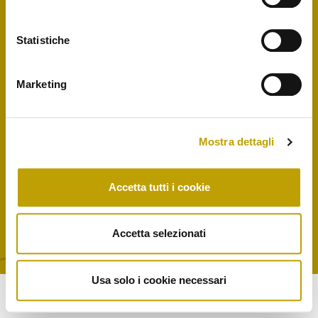
L’Azienda
Governance
Statistiche
Contattaci
Shop
Marketing
Mostra dettagli
DI CARLO S.r.l soc. Unipersonale – zona industriale, lotto 7 – 84021 Buccino
(SA) – P.IVA 01219040761 –
info@oliodicarlo.it
Accetta tutti i cookie
Accetta selezionati
Privacy Policy
Cookie Policy
Usa solo i cookie necessari